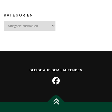
i
g
a
KATEGORIEN
t
Kategorien
i
o
n
BLEIBE AUF DEM LAUFENDEN