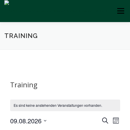
Zum
Inhalt
Menü
springen
STARTSEITE
VEREIN
SPORT
TRAINING
GAMSBOCK-BLÄTTCHE
KALENDER
AKTUELLES
DOWNLOADS
IMPRESSUM
Training
Es sind keine anstehenden Veranstaltungen vorhanden.
V
09.08.2026
V
Suche
Monat
e
e
Datum
r