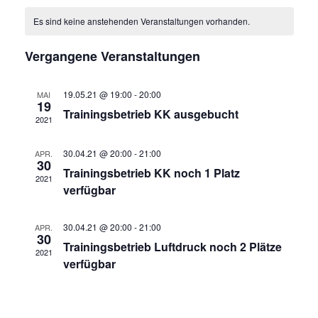
K
wählen.
r
a
Es sind keine anstehenden Veranstaltungen vorhanden.
a
n
a
s
l
n
t
Vergangene Veranstaltungen
e
s
a
n
l
t
t
19.05.21 @ 19:00
-
20:00
MAI
d
a
19
u
Trainingsbetrieb KK ausgebucht
e
2021
l
n
g
r
t
A
v
30.04.21 @ 20:00
-
21:00
APR.
u
n
30
Trainingsbetrieb KK noch 1 Platz
o
s
n
2021
i
verfügbar
n
g
c
V
e
h
e
30.04.21 @ 20:00
-
21:00
APR.
t
n
30
e
Trainingsbetrieb Luftdruck noch 2 Plätze
r
S
2021
n
verfügbar
a
u
-
N
n
c
a
s
h
v